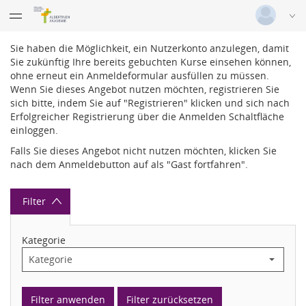
Datentabelle mit 140 Zeilen und 14 Spalten
IAD Campus Schnelsen
Deutsch
|
Englisch
Sie haben die Möglichkeit, ein Nutzerkonto anzulegen, damit
IAD Campus Volksdorf
Sie zukünftig Ihre bereits gebuchten Kurse einsehen können,
Login
ohne erneut ein Anmeldeformular ausfüllen zu müssen.
Menügruppe
Wenn Sie dieses Angebot nutzen möchten, registrieren Sie
Versionsnummer: 2025.4.04.60491
Psychodynamische
sich bitte, indem Sie auf "Registrieren" klicken und sich nach
Tage Langeoog
Erfolgreicher Registrierung über die Anmelden Schaltfläche
einloggen.
Menügruppe
PdT
Falls Sie dieses Angebot nicht nutzen möchten, klicken Sie
Fachtag
nach dem Anmeldebutton auf als "Gast fortfahren".
PdT Video-
25 Jahre LUCAS
Aufzeichnungen
Filter
Symposium für
Kategorie
Therapeuten
Filter anwenden
Filter zurücksetzen