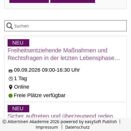
Kurs: Freiheitsentziehende Maßnahmen und Rechtsf
Zeitraum: Mittwoch, 9. September 2026 09:00-16:30
Dauer:
Veranstaltungsort:
Status:
Hervorhebung:
NEU
Freiheitsentziehende Maßnahmen und
Rechtsfragen in der letzten Lebensphase -
WEBINAR
09.09.2026 09:00-16:30 Uhr
1 Tag
Online
Freie Plätze verfügbar
Kurs: Sicher auftreten und überzeugend reden mit s
Zeitraum: Donnerstag, 10. September 2026 bis Freit
Dauer:
Veranstaltungsort:
Status:
Hervorhebung:
NEU
Sicher auftreten und überzeugend reden
Ⓒ Albertinen Akademie 2026 powered by
easySoft Publish
mit schwierigen Zeitgenossen
Impressum
Datenschutz